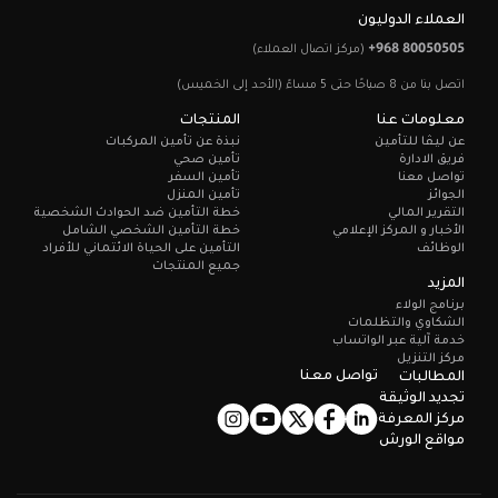
العملاء الدوليون
+968 80050505
(مركز اتصال العملاء)
اتصل بنا من 8 صباحًا حتى 5 مساءً (الأحد إلى الخميس)
معلومات عنا
المنتجات
عن ليـڤا للتأمين
نبذة عن تأمين المركبات
فريق الادارة
تأمين صحي
تواصل معنا
تأمين السفر
الجوائز
تأمين المنزل
التقرير المالي
خطة التأمين ضد الحوادث الشخصية
الأخبار و المركز الإعلامي
خطة التأمين الشخصي الشامل
الوظائف
التأمين على الحياة الائتماني للأفراد
جميع المنتجات
المزيد
برنامج الولاء
الشكاوي والتظلمات
خدمة آلية عبر الواتساب
مركز التنزيل
تواصل معنا
المطالبات
تجديد الوثيقة
مركز المعرفة
مواقع الورش