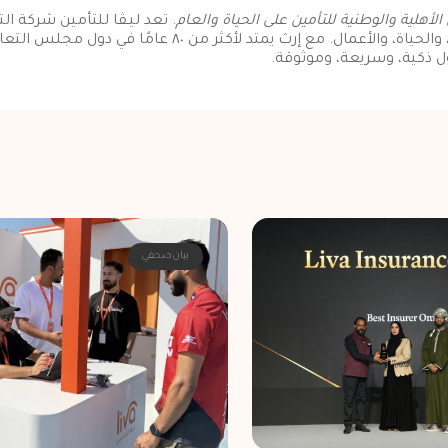
 الأهلية
والوطنية للتأمين على الحياة والعام
. تعد ليـڤا للتأمين شركة ا
يمتد لأكثر من ٨٠ عامًا في دول مجلس التعاون الخليجي، تجمع ليـڤا
ول ذكية، وسريعة، وموثوقة.
بيان صحفي