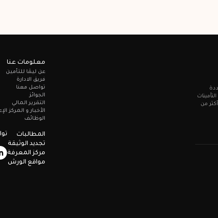
معلومات عنا
عن ليـڤا للتأمين
فريق الادارة
تواصل معنا
ددة
الجوائز
لتأمينات
التقرير المالي
ر من 80 عامًا وتؤمن أكثر من
الأخبار و المركز الإ
الوظائف
توا
المطالبات
تجديد الوثيقة
مركز المعرفة
مواقع الورش