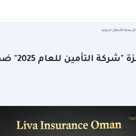
ليڤا للتأمين تت