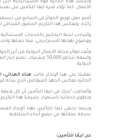
وتجسّد هذه الجائزة قوة الاستراتيجية التي
الأعمال. كما تؤكد قدرة ليڤا للتأمين على تقد
أقيم حفل توزيع الجوائز في السابع من ديسمب
رائدة. ويعكس هذا التكريم الحضور المتنامي لشر
وأشادت لجنة التحكيم بالخدمات الاستثنائية 
ووضوح نهجها الاستراتيجي، مما جعلها واحدة
وتُعد جوائز مجلة الأعمال الدولية من أبرز الجو
واسعة تتجاوز 50,000 مشتر
الدولية.
تعقيبًا على هذا الإنجاز، قالت
هناء الهنائي، 
الجائزة تعكس الجهد المتواصل الذي يبذله فريق
وأضافت:"ندرك في ليڤا للتأمين أن كل وثيقة
وتطوير خدماتنا باستمرار. يشرفنا هذا التكريم
وبينما تحتفي ليڤا للتأمين بهذا الإنجاز ا
بخدمة عملائها في جميع أنحاء السلطنة.
عن ليـڤا للتأمين: