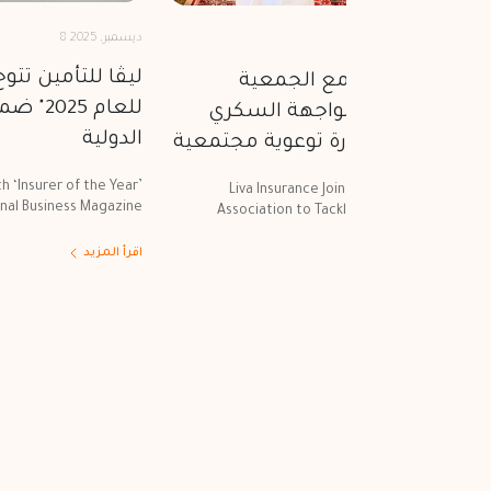
8 ديسمبر, 2025
202
ليڤا للتأمين تتو
 للتأمين تتكاتف مع الجمعية
للعام 5
مانية للسكّري لمواجهة السكري
الدولية
منة ضمن مبادرة توعوية مجتمعية
h ‘Insurer of the Year’
Liva Insurance Join Hands with Oman Di
onal Business Magazine
Association to Tackle Diabetes and Obesit
Community 
اقرأ المزيد
مزيد