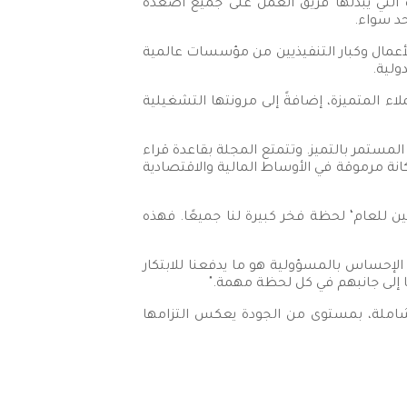
ة التي يبذلها فريق العمل على جميع أصعدة
حد سواء.
لأعمال وكبار التنفيذيين من مؤسسات عالمية
ولية.
ء المتميزة، إضافةً إلى مرونتها التشغيلية
م المستمر بالتميز. وتتمتع المجلة بقاعدة قراء
ها مكانة مرموقة في الأوساط المالية والاقتصادية
مين للعام‘ لحظة فخر كبيرة لنا جميعًا. فهذه
لإحساس بالمسؤولية هو ما يدفعنا للابتكار
نا إلى جانبهم في كل لحظة مهمة."
 وشاملة، بمستوى من الجودة يعكس التزامها