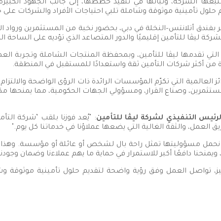
 تتبعها الشركة، وثباتها في تنفيذ خططها، إلى جانب الجهود الكبير
يم حلول تأمينية موثوقة وشاملة تلبي احتياجات الأفراد والشركات على 
ر بفندق أتلانتس–النخلة في دبي، بحضور نخبة من المستثمرين ورواد ا
كة ليڤا للتأمين إقليميًا والدور المتصاعد الذي تؤديه على الساحة الد
التي تقدمها ليڤا للتأمين، وبمحفظة المنتجات الشاملة وتجربة العملا
 من أكثر شركات التأمين ثقة واستعدادًا للمستقبل في المنطقة.
ائز العالمية التي تكرّم المؤسسات الرائدة ذات الرؤى الواضحة والالتزا
ك، تضم كبار المستثمرين، وصناع القرار، ومسؤولي الجهات الحكومية، مما يمنح
الرئيس التنفيذي لشركة ليڤا للتأمين
: "يُعد فوزنا بلقب ’شركة التأ
 العمل، والثقة الغالية التي يضعها عملاؤنا في خدماتنا كل يوم."
 نحمل مسؤوليتها تمثل راحة بال لشخص أو عائلة أو مؤسسة. وهذا ا
، ويمنحنا دافعًا أكبر للاستمرار في حماية ما يهم عملاءنا وضمان وجود
لمتميز، تواصل العمل وفق رؤية واضحة لتقديم حلول تأمينية موثوقة