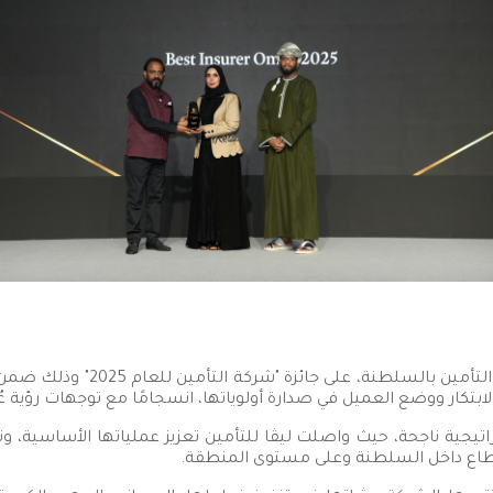
حصلت شركة ليڤا للتأمين، الرائدة 
لابتكار ووضع العميل في صدارة أولوياتها، انسجامًا مع توجهات رؤية عُمان 
تيجية ناجحة، حيث واصلت ليڤا للتأمين تعزيز عملياتها الأساسية، وتط
قطاع داخل السلطنة وعلى مستوى المنطقة.