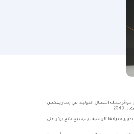
في قطاع التأمين بالسلطنة، على جائزة "شركة التأمين للعام 2025" وذلك ضمن جوائز مجلة الأعمال الدولية، في إنجاز يعكس
2040.
وير قدراتها الرقمية، وترسيخ نهج يركز على